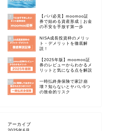
【パパ必見】moomoo証
7
券で始める資産形成｜お金
の不安を手放す第一歩
NISA成長投資枠のメリッ
8
ト・デメリットを徹底解
説！
【2025年版】moomoo証
9
券のレビューからわかるメ
リットと気になる点を解説
一時払終身保険で家計崩
10
壊？知らないとヤバい5つ
の致命的リスク
アーカイブ
2025年6月