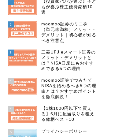
【投資家パパが選ぶ】子ど
1
もが喜ぶ株主優待銘柄10
選
moomoo証券のミニ株
2
（単元未満株）メリット・
デメリット｜初心者が知る
べき注意点
三菱UFJ eスマート証券の
3
メリット・デメリットと
は？NISA口座にもおすす
めできる5つの理由
moomoo証券でつみたて
4
NISAを始めるべき5つの理
由とは？おすすめポイント
を徹底解説！
【1株1000円以下で買え
5
る】6月に配当取りを狙え
る銘柄ベスト10
プライバシーポリシー
6