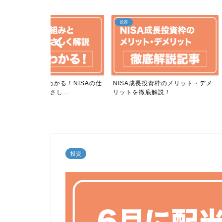
投資
投資
る！NISAの仕
NISA成長投資枠のメリット・デメ
NISAつみたて投
..
リットを徹底解説！
デメリットを徹底
投資