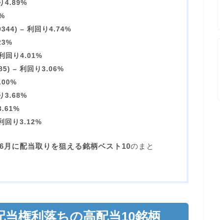
り4.89%
%
4) – 利回り4.74%
23%
 利回り4.01%
) – 利回り3.06%
.00%
り3.68%
.61%
利回り3.12%
】6月に配当取りを狙える銘柄ベスト10
のまと
配当権利落ちの高配当10銘柄