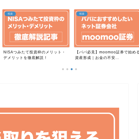
投資
投資
資枠のメリット・
【パパ必見】moomoo証券で始める
初心者でも5分で
解説！
資産形成｜お金の不安...
組みと始め方をや