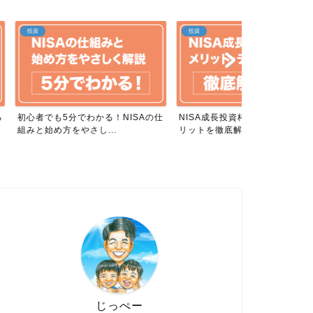
投資
投資
わかる！NISAの仕
NISA成長投資枠のメリット・デメ
NISAつみた
さし...
リットを徹底解説！
デメリットを
じっぺー