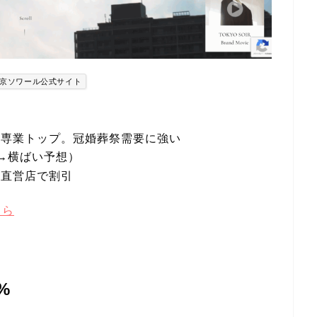
京ソワール公式サイト
ア専業トップ。冠婚葬祭需要に強い
→横ばい予想）
・直営店で割引
ちら
%