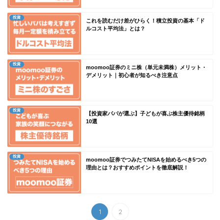
投資
これを読むだけ差がひらく！積立投資の基本「ド
ルコスト平均法」とは？
投資
moomoo証券のミニ株（単元未満株）メリット・
デメリット｜初心者が知るべき注意点
投資
【投資家パパが選ぶ】子どもが喜ぶ株主優待銘柄
10選
投資
moomoo証券でつみたてNISAを始めるべき5つの
理由とは？おすすめポイントを徹底解説！
1
2