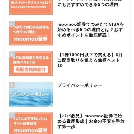
にもおすすめできる5つの理由
4
moomoo証券でつみたてNISAを
始めるべき5つの理由とは？おす
すめポイントを徹底解説！
5
【1株1000円以下で買える】6月
に配当取りを狙える銘柄ベスト
10
6
プライバシーポリシー
7
【パパ必見】moomoo証券で始
める資産形成｜お金の不安を手放
す第一歩