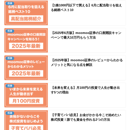
投資
【1株1000円以下で買える】6月に配当取りを狙え
る銘柄ベスト10
投資
【2025年6月版】moomoo証券の口座開設キャン
ペーンで最大10万円もらう方法
投資
【2025年版】moomoo証券のレビューからわかる
メリットと気になる点を解説
投資
【未来を変える】月100円の投資で人生が動き出
す5つの理由
投資
【子育てパパ必見】お金がかかる今こそ始めたい
株式投資！誰でも資金を作れる2つの方法