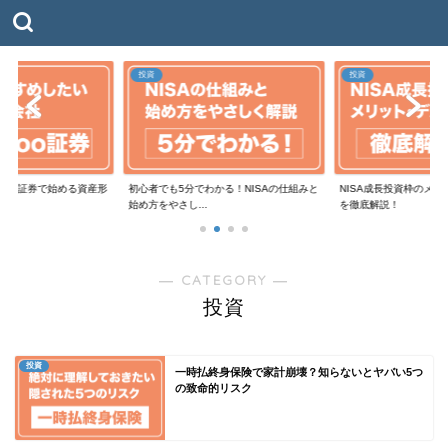
投資
投資
moo証券で始める資産形
初心者でも5分でわかる！NISAの仕組みと
NISA成長投資枠のメ
始め方をやさし...
を徹底解説！
― CATEGORY ―
投資
投資
一時払終身保険で家計崩壊？知らないとヤバい5つ
の致命的リスク