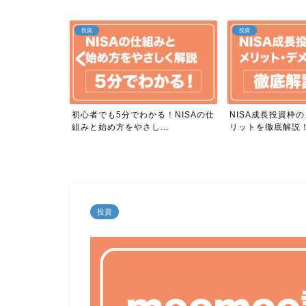
投資
投資
る！NISAの仕
NISA成長投資枠のメリット・デメ
NISAつみたて投
..
リットを徹底解説！
デメリットを徹底
投資