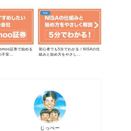
投資
投資
わかる！NISAの仕
NISA成長投資枠のメリット・デメ
NISAつみた
さし...
リットを徹底解説！
デメリットを
じっぺー