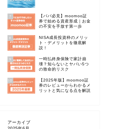
【パパ必見】moomoo証
7
券で始める資産形成｜お金
の不安を手放す第一歩
NISA成長投資枠のメリッ
8
ト・デメリットを徹底解
説！
一時払終身保険で家計崩
9
壊？知らないとヤバい5つ
の致命的リスク
【2025年版】moomoo証
10
券のレビューからわかるメ
リットと気になる点を解説
アーカイブ
2025年6月