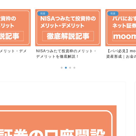
投資
投資
資枠のメリット・
【パパ必見】moomoo証券で始める
初心者でも5分で
解説！
資産形成｜お金の不安...
組みと始め方をや