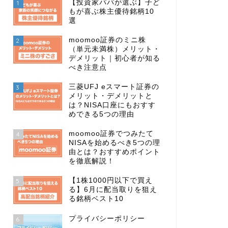
【投資家パパが選ぶ】子ど
1
もが喜ぶ株主優待銘柄10
選
moomoo証券のミニ株
2
（単元未満株）メリット・
デメリット｜初心者が知る
べき注意点
三菱UFJ eスマート証券の
3
メリット・デメリットと
は？NISA口座にもおすす
めできる5つの理由
moomoo証券でつみたて
4
NISAを始めるべき5つの理
由とは？おすすめポイント
を徹底解説！
【1株1000円以下で買え
5
る】6月に配当取りを狙え
る銘柄ベスト10
プライバシーポリシー
6