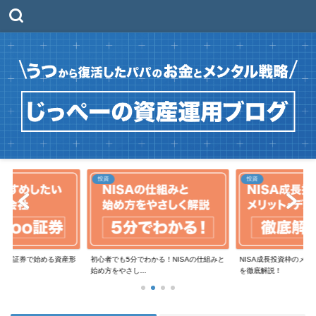
投資
投資
moo証券で始める資産形
初心者でも5分でわかる！NISAの仕組みと
NISA成長投資枠のメ
始め方をやさし...
を徹底解説！