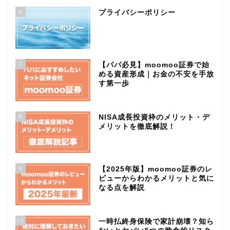
6
プライバシーポリシー
7
【パパ必見】moomoo証券で始
める資産形成｜お金の不安を手放
す第一歩
8
NISA成長投資枠のメリット・デ
メリットを徹底解説！
9
【2025年版】moomoo証券のレ
ビューからわかるメリットと気に
なる点を解説
10
一時払終身保険で家計崩壊？知ら