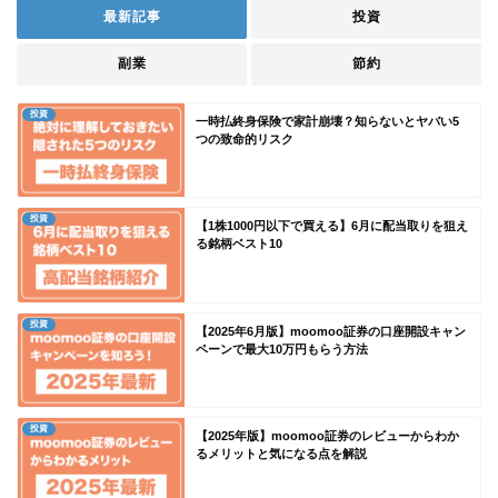
最新記事
投資
副業
節約
投資
一時払終身保険で家計崩壊？知らないとヤバい5
つの致命的リスク
投資
【1株1000円以下で買える】6月に配当取りを狙え
る銘柄ベスト10
投資
【2025年6月版】moomoo証券の口座開設キャン
ペーンで最大10万円もらう方法
投資
【2025年版】moomoo証券のレビューからわか
るメリットと気になる点を解説