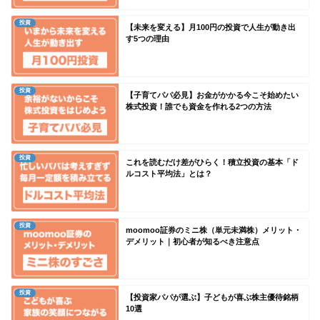
投資
【未来を変える】月100円の投資で人生が動き出
す5つの理由
投資
【子育てパパ必見】お金がかかる今こそ始めたい
株式投資！誰でも資金を作れる2つの方法
投資
これを読むだけ差がひらく！積立投資の基本「ド
ルコスト平均法」とは？
投資
moomoo証券のミニ株（単元未満株）メリット・
デメリット｜初心者が知るべき注意点
投資
【投資家パパが選ぶ】子どもが喜ぶ株主優待銘柄
10選